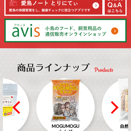
S
MOGUMOGU
自然