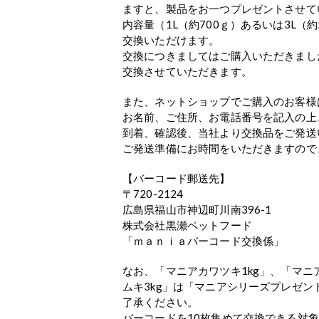
ますと、製品をお一つプレゼントさせて
内容量（1L（約700ｇ）あるいは3L（
交換いただけます。
交換につきましてはご購入いただきまし
交換させていただきます。
また、ネットショップでご購入のお客様
お名前、ご住所、お電話番号を記入の上
到着、確認後、当社より交換品をご発送
ご発送準備にお時間をいただきますので
【バーコード郵送先】
〒720-2124
広島県福山市神辺町川南396-1
株式会社黒瀬ペットフード
「ｍａｎｉａバーコード交換係」
なお、「マニアカワツキ1kg」、「マニ
ムキ3kg」は「マニアシリーズプレゼ
了承ください。
バーコードを10枚集めて交換できる対