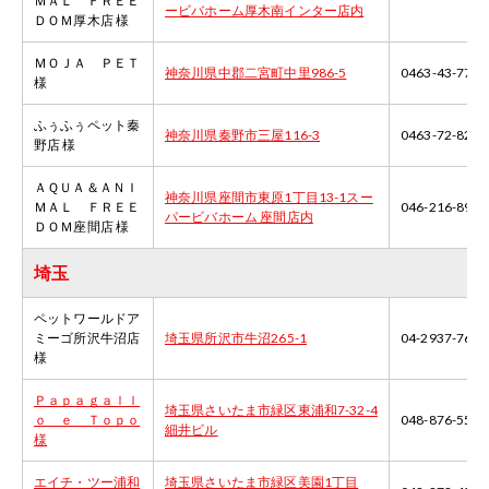
ＭＡＬ ＦＲＥＥ
ービバホーム厚木南インター店内
ＤＯＭ厚木店 様
ＭＯＪＡ ＰＥＴ
神奈川県中郡二宮町中里986-5
0463-43-7726
様
ふぅふぅペット秦
神奈川県秦野市三屋116-3
0463-72-8222
野店 様
ＡＱＵＡ＆ＡＮＩ
神奈川県座間市東原1丁目13-1スー
ＭＡＬ ＦＲＥＥ
046-216-8958
パービバホーム 座間店内
ＤＯＭ座間店 様
埼玉
ペットワールドア
ミーゴ所沢牛沼店
埼玉県所沢市牛沼265-1
04-2937-7663
様
Ｐａｐａｇａｌｌ
埼玉県さいたま市緑区東浦和7-32-4
ｏ ｅ Ｔｏｐｏ
048-876-5510
細井ビル
様
エイチ・ツー浦和
埼玉県さいたま市緑区美園1丁目