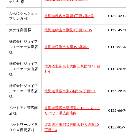
ナリヤ 様
わんにゃんショッ
北海道稚内市富岡1丁目7番2号
0162-32-0422
プサンガ 様
犬の保育園 様
北海道網走市潮見3丁目12-35
0152-45-2822
株式会社ジョイフ
ルエーケー大麻店
北海道江別市大麻198番地3
011-351-3333
様
株式会社ジョイフ
北海道北広島市大曲工業団地7丁目
ルエーケー大曲店
011-370-5555
3-4
様
株式会社ジョイフ
ルエーケー帯広店
北海道帯広市東7条南16丁目2-1
0155-28-3333
様
ペットアミ帯広南
北海道帯広市清流東2-12-12-6コメ
0155-66-7644
店 様
リパワー帯広南店内
ペットワールドＰ
北海道河東郡音更町木野大通東10
0155-91-9150
ＲＯＸ音更店 様
丁目1-4