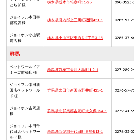
栃木県栃木市箱森町51-28
090-3525-305
とちぎ 様
ジョイフル本田宇
栃木県河内郡上三川町磯岡421-1
0285-57-2111
都宮店 様
ジョイホン小山駅
栃木県小山市駅東通り2丁目3-15
0285-37-6611
前店 様
群馬
ペットワールドア
群馬県前橋市天川大島町1-2-1
027-289-2435
ミーゴ前橋店 様
ジョイフル本田新
田店ペットワール
群馬県太田市新田市野井町425-1
0276-57-7100
ド 様
ジョイホン吉岡店
群馬県北群馬郡吉岡町大久保364-1
0279-41-5588
様
ジョイフル本田千
代田店ペットワー
群馬県邑楽郡千代田町萱野813-1
0276-55-0700
ルド 様