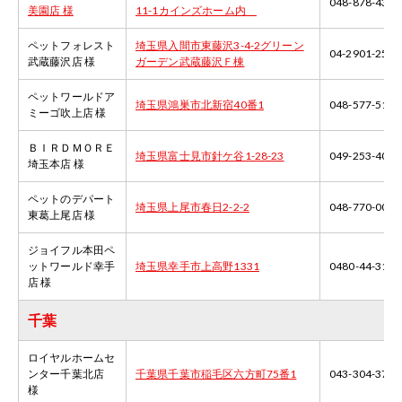
048-878-4357
美園店 様
11-1カインズホーム内
ペットフォレスト
埼玉県入間市東藤沢3-4-2グリーン
04-2901-2577
武蔵藤沢店 様
ガーデン武蔵藤沢Ｆ棟
ペットワールドア
埼玉県鴻巣市北新宿40番1
048-577-5111
ミーゴ吹上店 様
ＢＩＲＤＭＯＲＥ
埼玉県富士見市針ケ谷1-28-23
049-253-4011
埼玉本店 様
ペットのデパート
埼玉県上尾市春日2-2-2
048-770-0024
東葛上尾店 様
ジョイフル本田ペ
ットワールド幸手
埼玉県幸手市上高野1331
0480-44-3171
店 様
千葉
ロイヤルホームセ
ンター千葉北店
千葉県千葉市稲毛区六方町75番1
043-304-3711
様