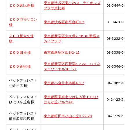
東京都渋谷区東3-25-3 ライオンズ
ＺＯＯ恵比寿 様
03-5449-0002
プラザ恵比寿
ＺＯＯ渋谷サロン
東京都渋谷区南平台町3-5
03-3461-0002
様
ＺＯＯ新大久保
東京都新宿区大久保2-18-10 新宿ス
03-3232-0002
様
カイプラザ
ＺＯＯ四谷 様
東京都新宿区四谷2-12
03-3358-0002
東京都新宿区西新宿3-7-26 ハイネ
ＺＯＯ新宿 様
03-3346-0002
スロワイヤル1F・2F
ペットフォレスト
東京都小金井市本町4-1-7
042-382-3050
小金井店 様
ペットフォレスト
東京都西東京市ひばりが丘1-1-1ひ
0424-25-5192
ひばりが丘店 様
ばりが丘パルコ4Ｆ
ペットフォレスト
東京都町田市小山ヶ丘3-22-20
042-775-6781
町田多摩境店 様
ペットフォレスト