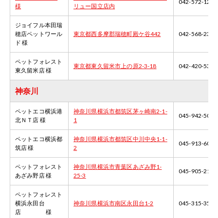
042-572-1223
様
リュー国立店内
ジョイフル本田瑞
穂店ペットワール
東京都西多摩郡瑞穂町殿ケ谷442
042-568-2321
ド 様
ペットフォレスト
東京都東久留米市上の原2-3-18
042-420-5300
東久留米店 様
神奈川
ペットエコ横浜港
神奈川県横浜市都筑区茅ヶ崎南2-1-
045-942-5050
北ＮＴ店 様
1
ペットエコ横浜都
神奈川県横浜市都筑区中川中央1-1-
045-913-6000
筑店 様
2
ペットフォレスト
神奈川県横浜市青葉区あざみ野1-
045-905-2101
あざみ野店 様
25-3
ペットフォレスト
横浜永田台
神奈川県横浜市南区永田台1-2
045-315-3550
店 様