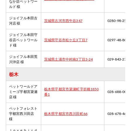
なか店ペットワー
ルド 様
ジョイフル本田古
茨城県古河市西牛谷347
0280-98-2531
河店 様
ジョイフル本田守
谷店ペットワール
茨城県守谷市松ケ丘3丁目7
0297-48-8020
ド 様
ジョイフル本田荒
茨城県土浦市中村南3丁目3-24
029-843-2789
川沖店 様
栃木
ペットワールドア
栃木県宇都宮市簗瀬町字折橋1850
ミーゴ宇都宮簗瀬
028-688-0026
番1
店 様
ペットフォレスト
宇都宮西川田店
栃木県宇都宮市西川田町66
028-678-4661
様
ｌｏｖｅｂｉｒｄ