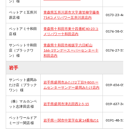
ン） 様
ペットアミ五所川
青森県五所川原市大字唐笠柳字藤巻
0173-23-4648
原店 様
714コメリパワー五所川原店内
ペットアミ十和田
青森県十和田市東十四番町40-23コ
0176-58-0188
店 様
メリパワー十和田店内
サンペット十和田
青森県十和田市相坂字六日町山
店（ブラックワ
166-1サンデースーパーセンター十
0176-27-5540
ン） 様
和田店内
岩手
サンペット盛岡み
岩手県盛岡市みたけ2丁目9-80ホー
たけ店（ブラック
019-656-0520
ムセンターサンデー盛岡みたけ店内
ワン） 様
（株）マルカンペ
岩手県盛岡市津志田西2-5-15
019-637-3663
ット志津田店 様
ペットワールドア
岩手県一関市中里字在家14番地の1
0191-48-5344
ミーゴ一関店 様