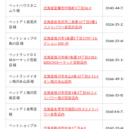
ペットハウスタニ
北海道室蘭市中島町3丁目36-3
0143-44-7341
ムラ 様
ペットアミ岩見沢
北海道岩見沢市二条東15丁目3番1
0126-35-1311
店 様
コメリパワー岩見沢店内
ペットショップ小
北海道旭川市1条通3丁目1707-1セ
0166-23-6002
鳥の店 様
クション103-1F
ペットランドＤＣ
北海道旭川市南7条通19丁目2182-
Ｍホーマック宮前
0166-35-1411
83DCMホーマック宮前店内
店 様
ペットランドイオ
北海道旭川市永山3条12丁目2-11イ
0166-49-1077
ン旭川永山店 様
オン旭川永山店内
ペットアミ旭川宮
北海道旭川市宮前1条3丁目33コメ
0166-35-8501
前店 様
リパワー旭川宮前店内
ペットアミ名寄店
北海道名寄市字徳田105-3コメリパ
01654-8-7725
様
ワー名寄店内
ペットショップカ
北海道稚内市中央3丁目4-9
0162-23-6852