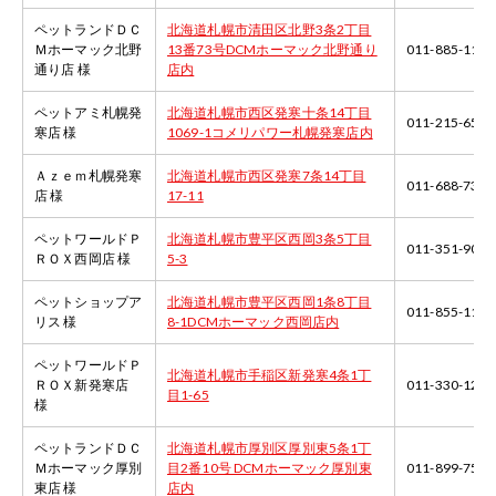
ペットランドＤＣ
北海道札幌市清田区北野3条2丁目
Ｍホーマック北野
13番73号DCMホーマック北野通り
011-885-1120
通り店 様
店内
ペットアミ札幌発
北海道札幌市西区発寒十条14丁目
011-215-6588
寒店 様
1069-1コメリパワー札幌発寒店内
Ａｚｅｍ札幌発寒
北海道札幌市西区発寒7条14丁目
011-688-7318
店 様
17-11
ペットワールドＰ
北海道札幌市豊平区西岡3条5丁目
011-351-9033
ＲＯＸ西岡店 様
5-3
ペットショップア
北海道札幌市豊平区西岡1条8丁目
011-855-1121
リス 様
8-1DCMホーマック西岡店内
ペットワールドＰ
北海道札幌市手稲区新発寒4条1丁
ＲＯＸ新発寒店
011-330-1212
目1-65
様
ペットランドＤＣ
北海道札幌市厚別区厚別東5条1丁
Ｍホーマック厚別
目2番10号 DCMホーマック厚別東
011-899-7577
東店 様
店内