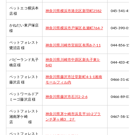
ペットエコ横浜本
神奈川県横浜市港北区新羽町2582
045-541-4187
店 様
かねだい東戸塚店
神奈川県横浜市戸塚区名瀬町764-7
045-390-0105
様
ペットフォレスト
神奈川県川崎市宮前区有馬8-7-11
044-856-1500
鷺沼店 様
パピーランド丸子
神奈川県川崎市中原区新丸子東1-
044-433-4500
橋店 様
843
ペットフォレスト
神奈川県藤沢市辻堂新町4-1-1湘南
0466-31-6330
藤沢店 様
モールフィル内
ペットワールドア
神奈川県藤沢市石川2-2-6
0466-89-0706
ミーゴ藤沢店 様
ペットフォレスト
神奈川県茅ケ崎市浜見平10-2ブラ
湘南茅ケ崎
0467-58-1331
ンチ茅ヶ崎3 2Ｆ
店 様
ペットフォレスト