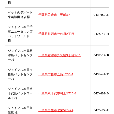
様
ペットのデパート
千葉県佐倉市井野町67
043-460-3700
東葛勝田台店 様
ジョイフル本田千
葉ニュータウン店
千葉県印西市牧の原2丁目
0476-47-6835
ペットワールド
様
ジョイフル本田君
津店ペットセンタ
千葉県君津市外箕輪3丁目5-11
0439-54-1880
ー 様
ジョイフル本田市
原店ペットセンタ
千葉県市原市五所1755-1
0436-42-2311
ー 様
ジョイフル本田八
千代店ペットワー
千葉県八千代市村上2723-1
047-482-5470
ルド 様
ジョイフル本田富
千葉県富里市七栄525-24
0476-92-4141
里店 様