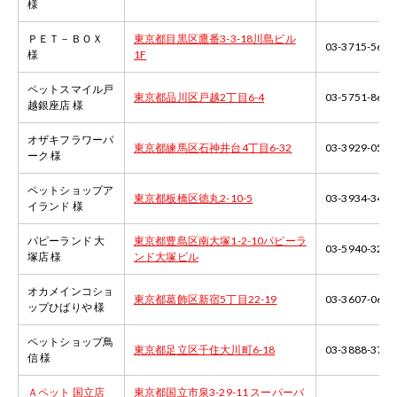
様
ＰＥＴ－ＢＯＸ
東京都目黒区鷹番3-3-18川島ビル
03-3715-5686
様
1F
ペットスマイル戸
東京都品川区戸越2丁目6-4
03-5751-8697
越銀座店 様
オザキフラワーパ
東京都練馬区石神井台4丁目6-32
03-3929-0544
ーク 様
ペットショップア
東京都板橋区徳丸2-10-5
03-3934-3402
イランド 様
パピーランド 大
東京都豊島区南大塚1-2-10パピーラ
03-5940-3233
塚店 様
ンド大塚ビル
オカメインコショ
東京都葛飾区新宿5丁目22-19
03-3607-0610
ップひばりや 様
ペットショップ鳥
東京都足立区千住大川町6-18
03-3888-3746
信 様
Ａペット 国立店
東京都国立市泉3-29-11 スーパーバ