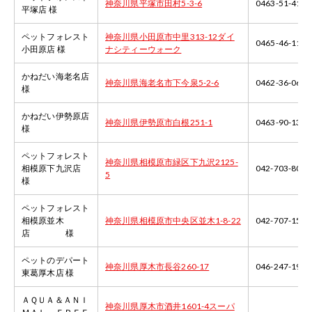
神奈川県平塚市田村5-3-6
0463-51-4110
平塚店 様
ペットフォレスト
神奈川県小田原市中里313-12ダイ
0465-46-1113
小田原店 様
ナシティーウォーク
かねだい海老名店
神奈川県海老名市下今泉5-2-6
0462-36-0600
様
かねだい伊勢原店
神奈川県伊勢原市白根251-1
0463-90-1334
様
ペットフォレスト
神奈川県相模原市緑区下九沢2125-
相模原下九沢店
042-703-8035
5
様
ペットフォレスト
相模原並木
神奈川県相模原市中央区並木1-8-22
042-707-1583
店 様
ペットのデパート
神奈川県厚木市長谷260-17
046-247-1911
東葛厚木店 様
ＡＱＵＡ＆ＡＮＩ
神奈川県厚木市酒井1601-4スーパ