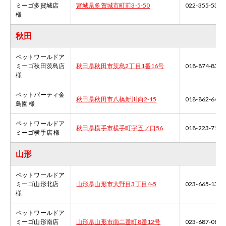
ミーゴ多賀城店
宮城県多賀城市町前3-5-50
022-355-5338
様
秋田
ペットワールドア
ミーゴ秋田茨島店
秋田県秋田市茨島2丁目1番16号
018-874-8383
様
ペットパーティ金
秋田県秋田市八橋新川向2-15
018-862-6451
鳥園 様
ペットワールドア
秋田県横手市横手町字五ノ口56
018-223-7140
ミーゴ横手店 様
山形
ペットワールドア
ミーゴ山形北店
山形県山形市大野目3丁目4-5
023-665-1313
様
ペットワールドア
ミーゴ山形南店
山形県山形市南二番町8番12号
023-687-0858