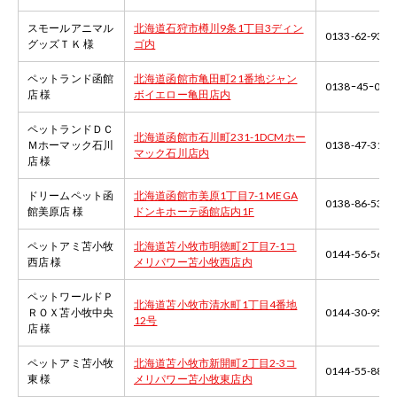
スモールアニマル
北海道石狩市樽川9条1丁目3ディン
0133-62-9380
グッズＴＫ 様
ゴ内
ペットランド函館
北海道函館市亀田町21番地ジャン
0138ｰ45ｰ001
店 様
ボイエロー亀田店内
ペットランドＤＣ
北海道函館市石川町231-1DCMホー
Ｍホーマック石川
0138-47-3100
マック石川店内
店 様
ドリームペット函
北海道函館市美原1丁目7-1 MEGA
0138-86-5307
館美原店 様
ドンキホーテ函館店内1F
ペットアミ苫小牧
北海道苫小牧市明徳町2丁目7-1コ
0144-56-5605
西店 様
メリパワー苫小牧西店内
ペットワールドＰ
北海道苫小牧市清水町1丁目4番地
ＲＯＸ苫小牧中央
0144-30-9500
12号
店 様
ペットアミ苫小牧
北海道苫小牧市新開町2丁目2-3コ
0144-55-8820
東 様
メリパワー苫小牧東店内