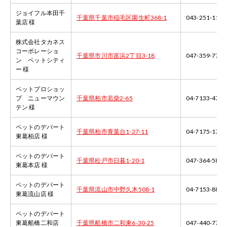
ジョイフル本田千
千葉県千葉市稲毛区園生町368-1
043-251-1138
葉店 様
株式会社タカネス
コーポレーショ
千葉県市川市富浜2丁目3-18
047-359-7778
ン ペットシティ
ー 様
ペットプロショッ
プ ニューマウン
千葉県柏市若柴2-65
04-7133-4771
テン 様
ペットのデパート
千葉県柏市青葉台1-27-11
04-7175-1750
東葛柏店 様
ペットのデパート
千葉県松戸市日暮1-20-1
047-364-5827
東葛本店 様
ペットのデパート
千葉県流山市中野久木508-1
04-7153-8848
東葛流山店 様
ペットのデパート
東葛船橋二和店
千葉県船橋市二和東6-30-25
047-440-7740