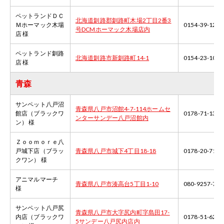
ペットランドＤＣ
北海道釧路郡釧路町木場2丁目2番3
Ｍホーマック木場
0154-39-1212
号DCMホーマック木場店内
店 様
ペットランド釧路
北海道釧路市新釧路町14-1
0154-23-1007
店 様
青森
サンペット八戸沼
青森県八戸市沼館4-7-114ホームセ
館店（ブラックワ
0178-71-1313
ンターサンデー八戸沼館内
ン） 様
Ｚｏｏｍｏｒｅ八
戸城下店（ブラッ
青森県八戸市城下4丁目18-18
0178-20-7182
クワン） 様
アニマルマーチ
青森県八戸市湊高台5丁目1-10
080-9257-782
様
サンペット八戸尻
青森県八戸市大字尻内町字島田17-
内店（ブラックワ
0178-51-6270
5サンデー八戸尻内店内