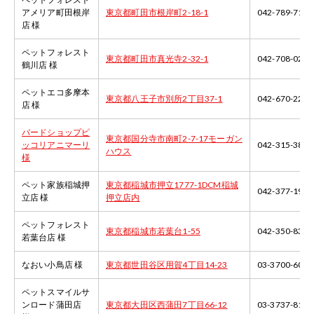
アメリア町田根岸
東京都町田市根岸町2-18-1
042-789-7133
店 様
ペットフォレスト
東京都町田市真光寺2-32-1
042-708-0210
鶴川店 様
ペットエコ多摩本
東京都八王子市別所2丁目37-1
042-670-2233
店 様
バードショップピ
東京都国分寺市南町2-7-17モーガン
ッコリアニマーリ
042-315-3820
ハウス
様
ペット家族稲城押
東京都稲城市押立1777-1DCM稲城
042-377-1981
立店 様
押立店内
ペットフォレスト
東京都稲城市若葉台1-55
042-350-8331
若葉台店 様
なおい小鳥店 様
東京都世田谷区用賀4丁目14-23
03-3700-6081
ペットスマイルサ
ンロード蒲田店
東京都大田区西蒲田7丁目66-12
03-3737-8106