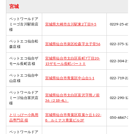
宮城
ペットワールドア
ミーゴ古川駅前店
宮城県大崎市古川駅東2丁目9-5
0229-25-6595
様
ペットエコ仙台松
宮城県仙台市泉区松森字太子堂56
022-375-1281
森店 様
ペットエコ仙台ザ
宮城県仙台市太白区長町7丁目20-
022-304-2112
モール長町店 様
15ザモール長町パートⅡ
ペットエコ仙台中
宮城県仙台市青葉区中山台1-1
022-719-2211
山店 様
ペットワールドア
宮城県仙台市太白区富沢字熊ノ前
ミーゴ仙台富沢店
022-290-1233
36（21B-4L）
様
とりっぴー小鳥用
宮城県仙台市青葉区双葉ケ丘1-22-
050-6867-346
品専門店 様
8 ルミナス青葉ビル2F
ペットワールドア