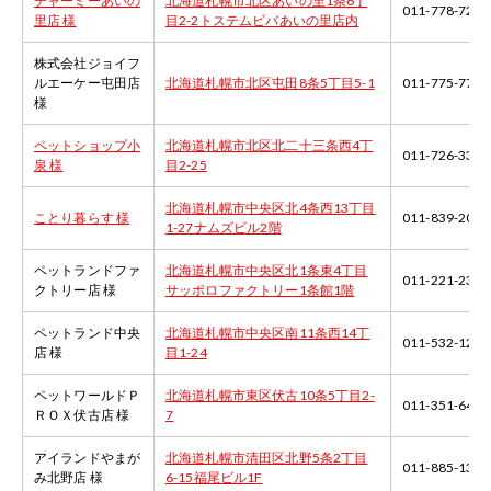
チャーミーあいの
北海道札幌市北区あいの里1条6丁
011-778-7232
里店 様
目2-2トステムビバあいの里店内
株式会社ジョイフ
ルエーケー屯田店
北海道札幌市北区屯田8条5丁目5-1
011-775-7777
様
ペットショップ小
北海道札幌市北区北二十三条西4丁
011-726-3388
泉 様
目2-25
北海道札幌市中央区北4条西13丁目
ことり暮らす 様
011-839-2038
1-27ナムズビル2階
ペットランドファ
北海道札幌市中央区北1条東4丁目
011-221-2300
クトリー店 様
サッポロファクトリー1条館1階
ペットランド中央
北海道札幌市中央区南11条西14丁
011-532-1200
店 様
目1-24
ペットワールドＰ
北海道札幌市東区伏古10条5丁目2-
011-351-6455
ＲＯＸ伏古店 様
7
アイランドやまが
北海道札幌市清田区北野5条2丁目
011-885-1355
み北野店 様
6-15福尾ビル1F