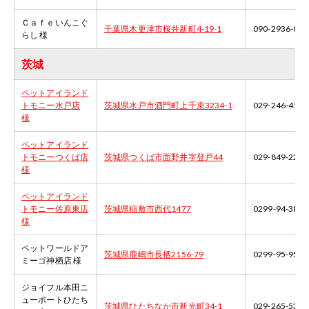
Ｃａｆｅいんこぐ
千葉県木更津市桜井新町4-19-1
090-2936-017
らし 様
茨城
ペットアイランド
トモニー水戸店
茨城県水戸市酒門町上千束3234-1
029-246-4144
様
ペットアイランド
トモニーつくば店
茨城県つくば市面野井字登戸44
029-849-2255
様
ペットアイランド
トモニー佐原東店
茨城県稲敷市西代1477
0299-94-3865
様
ペットワールドア
茨城県鹿嶋市長栖2156-79
0299-95-9551
ミーゴ神栖店 様
ジョイフル本田ニ
ューポートひたち
茨城県ひたちなか市新光町34-1
029-265-5327