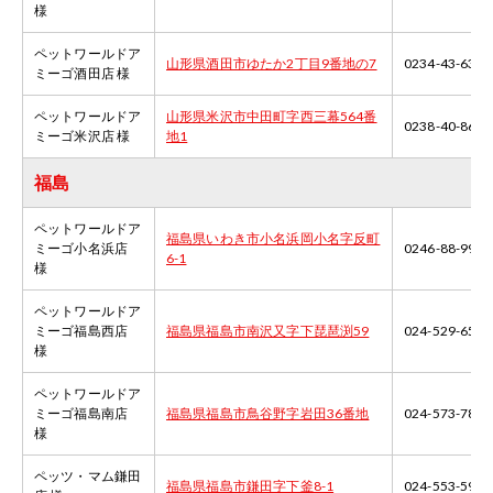
様
ペットワールドア
山形県酒田市ゆたか2丁目9番地の7
0234-43-6364
ミーゴ酒田店 様
ペットワールドア
山形県米沢市中田町字西三幕564番
0238-40-8668
ミーゴ米沢店 様
地1
福島
ペットワールドア
福島県いわき市小名浜岡小名字反町
ミーゴ小名浜店
0246-88-9903
6-1
様
ペットワールドア
ミーゴ福島西店
福島県福島市南沢又字下琵琶渕59
024-529-6580
様
ペットワールドア
ミーゴ福島南店
福島県福島市鳥谷野字岩田36番地
024-573-7877
様
ペッツ・マム鎌田
福島県福島市鎌田字下釜8-1
024-553-5900