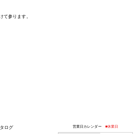
けて参ります。
営業日カレンダー
■休業日
タログ