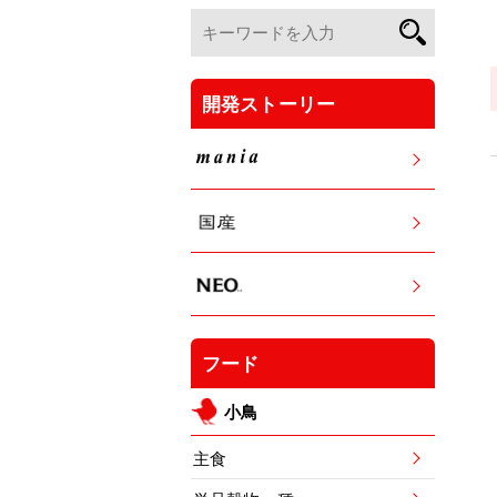
開発ストーリー
フード
小鳥
主食