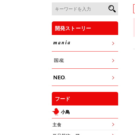
開発ストーリー
フード
小鳥
主食