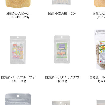
国産みかんピール
国産 小麦の穂 20g
国産にん
【KTS‐13】 20g
【KTS‐
自然派 パームフルーツオ
自然派 ベジタミックス顆
自然派 小
イル 30g
粒 30g
ちから