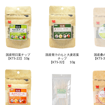
【KTS-38】 2g
国産明日葉チップ
国産青汁のもと大麦若葉
国産桑
【KTS‐22】 10g
チップ
【KTS‐
【KTS‐32】 10g