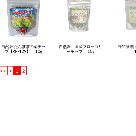
自然派 たんぽぽの葉チッ
自然派 国産ブロッコリ
自然派 
プ【KP-129】 10g
ーチップ 10g
<<
<
1
2