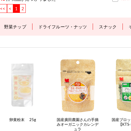
<<
<
1
2
野菜チップ
ドライフルーツ・ナッツ
スナック
卵黄粉末 25g
国産廣田農園さんの手摘
国産ブロッ
みオーガニックカレンデ
【KTS‐
ュラ