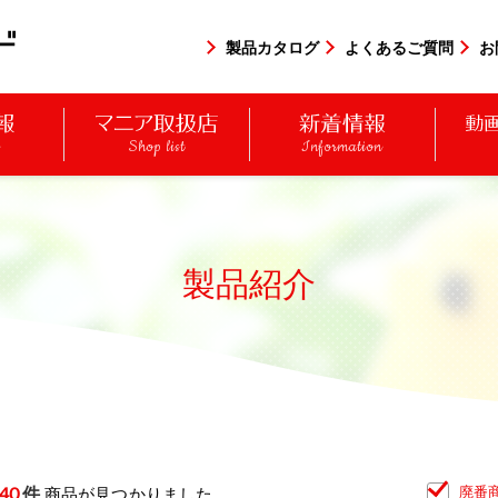
製品カタログ
よくあるご質問
お
y
Shop list
Information
製品紹介
40
件
廃番
商品が見つかりました